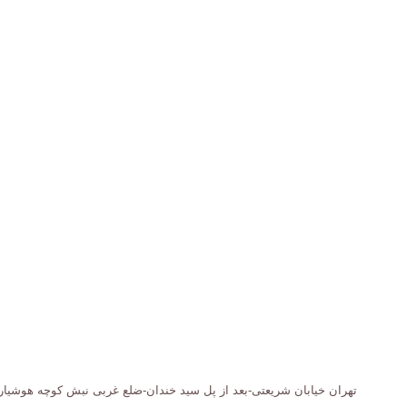
آدرس:
تهران خیابان شریعتی-بعد از پل سید خندان-ضلع غربی نبش کوچه هوشیار ساختمان پزشکان 1006 پلاک 932 طبقه 3 واحد 10