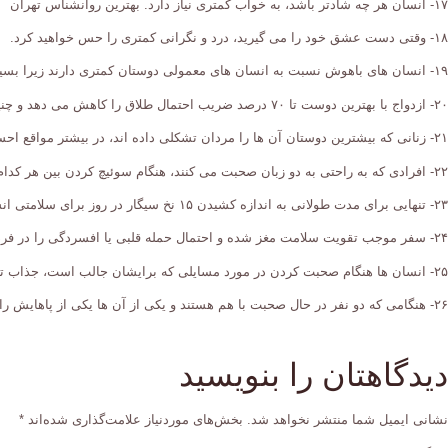
۱۷- انسان هر چه شادتر باشد، به خواب کمتری نیاز دارد. بهترین روانشناس تهران
۱۸- وقتی دست عشق خود را می گیرید، درد و نگرانی کمتری را حس خواهید کرد.
۱۹- انسان های باهوش نسبت به انسان های معمولی دوستان کمتری دارند زیرا بسیار گزینشی عمل می کنند.
۲۰- ازدواج با بهترین دوست تا ۷۰ درصد ضریب احتمال طلاق را کاهش می دهد و چنین پیوندهایی اصولا تا آخر عمر ادامه دارند.
۲۱- زنانی که بیشترین دوستان آن ها را مردان تشکلی داده اند، در بیشتر مواقع احساسات خوب و مثبت دارند. فواید روانکاوی
۲۲- افرادی که به راحتی به دو زبان صحبت می کنند، هنگام سوئیچ کردن بین هر کدام از زبان ها، شخصیتشان نیز به فرهنگ آن زبان تغییر می کند.
۲۳- تنهایی برای مدت طولانی به اندازه کشیدن ۱۵ نخ سیگار در روز برای سلامتی انسان ضرر دارد.
۲۴- سفر موجب تقویت سلامت مغز شده و احتمال حمله قلبی یا افسردگی را در فرد کاهش می دهد.
۲۵- انسان ها هنگام صحبت کردن در مورد مسایلی که برایشان جالب است، جذاب تر به نظر می رسند.
۲۶- هنگامی که دو نفر در حال صحبت با هم هستند و یکی از آن ها یکی از پاهایش را مدام به بیرون تکان می دهد یا پاهای خود را از هم باز می کند، به این معنی است که با موضوع بحث موافق نیست و دوست دارد هر چه سریع تر آن جا را ترک کند.
دیدگاهتان را بنویسید
نشانی ایمیل شما منتشر نخواهد شد.
بخش‌های موردنیاز علامت‌گذاری شده‌اند
*