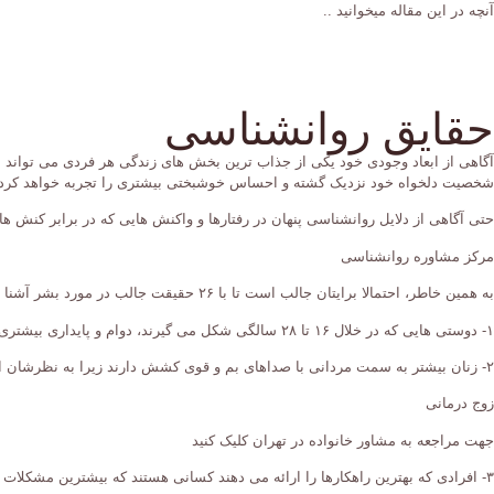
آنچه در این مقاله میخوانید ..
حقایق روانشناسی
آگاهی از ابعاد وجودی خود یکی از جذاب ترین بخش های زندگی هر فردی می تواند ب
شخصیت دلخواه خود نزدیک گشته و احساس خوشبختی بیشتری را تجربه خواهد کرد.
حتی آگاهی از دلایل روانشناسی پنهان در رفتارها و واکنش هایی که در برابر کنش ه
مرکز مشاوره روانشناسی
به همین خاطر، احتمالا برایتان جالب است تا با ۲۶ حقیقت جالب در مورد بشر آشنا شده و متوجه شوید که برخی از رفتارها و افکار ما از کجا منشا گرفته و چه رازهایی در خود نهان دارند.
۱- دوستی هایی که در خلال ۱۶ تا ۲۸ سالگی شکل می گیرند، دوام و پایداری بیشتری دارند.
۲- زنان بیشتر به سمت مردانی با صداهای بم و قوی کشش دارند زیرا به نظرشان این مردان اعتماد به نفس بیشتر و پرخاشگری کمتری خواهند داشت.
زوج درمانی
جهت مراجعه به مشاور خانواده در تهران کلیک کنید
۳- افرادی که بهترین راهکارها را ارائه می دهند کسانی هستند که بیشترین مشکلات را در زندگی تجربه کرده اند.