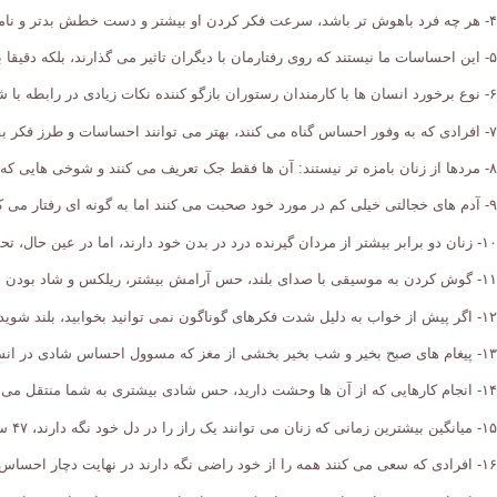
۴- هر چه فرد باهوش تر باشد، سرعت فکر کردن او بیشتر و دست خطش بدتر و نامرتب تر است.
۵- این احساسات ما نیستند که روی رفتارمان با دیگران تاثیر می گذارند، بلکه دقیقا برعکس این باور مصداق دارد، نوع معاشرت و تعامل ما با دیگران روی حالت های روحی مان تاثیر می گذارند.
۶- نوع برخورد انسان ها با کارمندان رستوران بازگو کننده نکات زیادی در رابطه با شخصیت آنهاست.
۷- افرادی که به وفور احساس گناه می کنند، بهتر می توانند احساسات و طرز فکر بقیه را درک کنند.
۸- مردها از زنان بامزه تر نیستند: آن ها فقط جک تعریف می کنند و شوخی هایی که به نظرشان جالب است را انجام می دهند و برایشان هم مهم نیست کسی خوشش بیاید یا خیر.
۹- آدم های خجالتی خیلی کم در مورد خود صحبت می کنند اما به گونه ای رفتار می کنند که این حس را به بقیه منتقل می شود که به خوبی آن ها را می شناسند.
۱۰- زنان دو برابر بیشتر از مردان گیرنده درد در بدن خود دارند، اما در عین حال، تحمل درد آن ها نیز دو برابر بیشتر از مردان است.
۱۱- گوش کردن به موسیقی با صدای بلند، حس آرامش بیشتر، ریلکس و شاد بودن به انسان می دهد.
۱۲- اگر پیش از خواب به دلیل شدت فکرهای گوناگون نمی توانید بخوابید، بلند شوید و آن ها را روی کاغذ بنویسید. به این ترتیب مغز احساس آرامش پیدا کرده و می خوابد.
۱۳- پیغام های صبح بخیر و شب بخیر بخشی از مغز که مسوول احساس شادی در انسان است را فعال می کنند.
۱۴- انجام کارهایی که از آن ها وحشت دارید، حس شادی بیشتری به شما منتقل می کنند.
۱۵- میانگین بیشترین زمانی که زنان می توانند یک راز را در دل خود نگه دارند، ۴۷ ساعت و ۱۵ دقیقه است.
۱۶- افرادی که سعی می کنند همه را از خود راضی نگه دارند در نهایت دچار احساس تنهایی شدید خواهند شد.